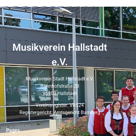
Musikverein Hallstadt
e.V.
Musikverein Stadt Hallstadt e.V.
Bahnhofstraße 28
96103 Hallstadt
Vereinsregister: VR524
Registergericht: Amtsgericht Bamberg
Pages